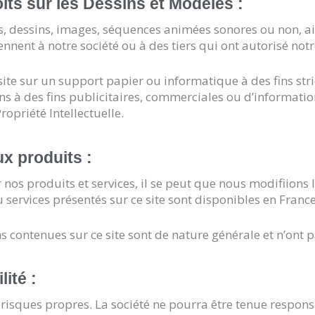
oits sur les Dessins et Modèles :
s, dessins, images, séquences animées sonores ou non, a
nnent à notre société ou à des tiers qui ont autorisé notre 
 site sur un support papier ou informatique à des fins str
ns à des fins publicitaires, commerciales ou d’information
ropriété Intellectuelle.
ux produits :
nos produits et services, il se peut que nous modifiions l
 services présentés sur ce site sont disponibles en Franc
s contenues sur ce site sont de nature générale et n’ont p
ité :
vos risques propres. La société ne pourra être tenue resp