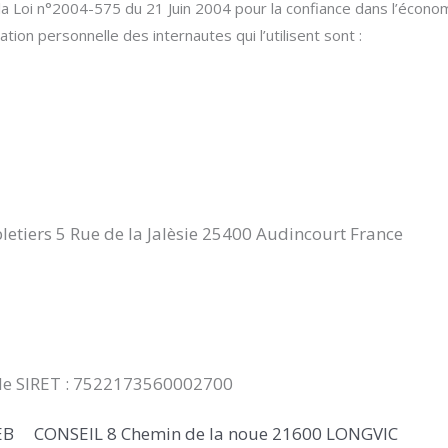
 la Loi n°2004-575 du 21 Juin 2004 pour la confiance dans l’écon
ation personnelle des internautes qui l’utilisent sont
:
bletiers 5 Rue de la Jalèsie 25400 Audincourt France
e SIRET : 7522173560002700
EB
XX
CONSEIL
8 Chemin de la noue 21600 LONGVIC