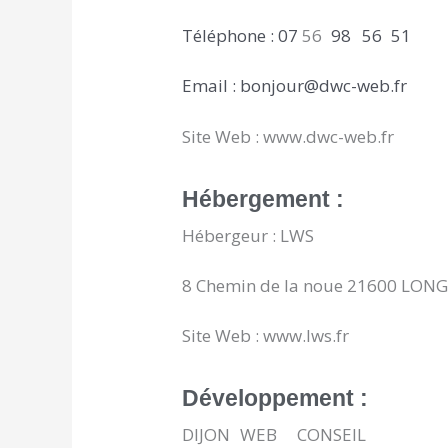
Téléphone :
07
56
x
98
A
56
*
51
Email : bonjour@dwc-web.fr
Site Web :
www.dwc-web.fr
Hébergement :
Hébergeur : LWS
8 Chemin de la noue 21600 LONG
Site Web : www.lws.fr
Développement :
DIJON
X
WEB
XX
CONSEIL